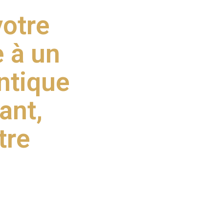
votre
e à un
ntique
ant,
tre