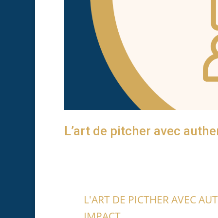
L’art de pitcher avec authe
L'ART DE PICTHER AVEC AU
IMPACT