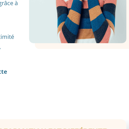
grâce à
s
timité
,
tte