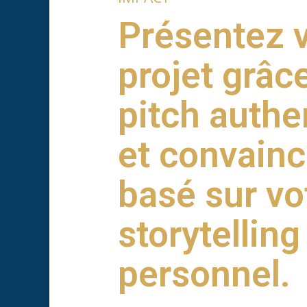
Présentez 
projet grâc
pitch authe
et convainc
basé sur vo
storytelling
personnel.