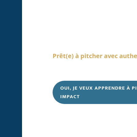
Votre projet mérite mieux qu’
standardisé.
Il mérite un pitch qui vous ressem
fluide, inspirant, ancré dans qui
Prêt(e) à pitcher avec authe
Offrez à votre projet la visibilité 
OUI, JE VEUX APPRENDRE À P
IMPACT