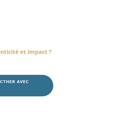
un discours
ble. Un récit clair,
 vous êtes vraiment.
nticité et impact ?
et l’impact qu’il mérite.
ICTHER AVEC