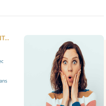
NT…
ec
sans