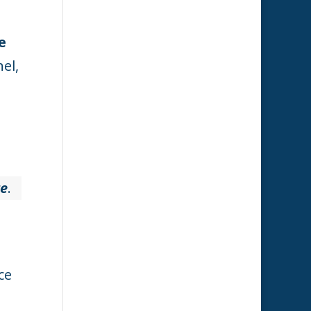
e
el,
ge
.
ce