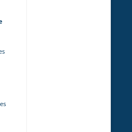
e
es
les