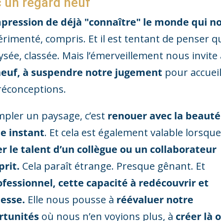
 un regard neuf
mpression de déjà "connaître" le monde qui n
érimenté, compris. Et il est tentant de penser q
ysée, classée. Mais l’émerveillement nous invite 
 neuf, à suspendre notre jugement
pour accueil
préconceptions.
mpler un paysage, c’est
renouer avec la beauté
ue instant
. Et cela est également valable lorsque
r le talent d’un collègue ou un collaborateur
rit.
Cela paraît étrange. Presque gênant. Et
fessionnel,
cette capacité à redécouvrir et
hesse.
Elle nous pousse à
réévaluer notre
ortunités
où nous n’en voyions plus, à
créer là 