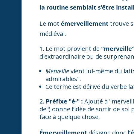
la routine semblait s’être instal
Le mot
émerveillement
trouve se
médiéval.
Le mot provient de
"merveille
d'extraordinaire ou de surprenan
Merveille
vient lui-même du lat
admirables".
Ce terme est dérivé du verbe la
Préfixe "é-" :
Ajouté à "merveill
de") donne l’idée de sortir de so
face à quelque chose.
Émerveillement
désigne donc
l’