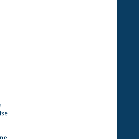
s
ise
une