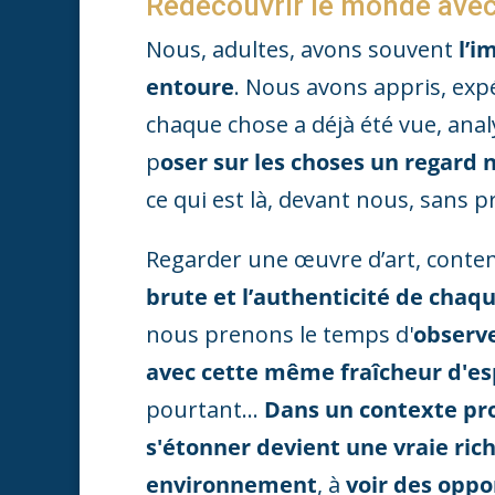
Redécouvrir le monde avec
Nous, adultes, avons souvent
l’i
entoure
. Nous avons appris, exp
chaque chose a déjà été vue, anal
p
oser sur les choses un regard
ce qui est là, devant nous, sans 
Regarder une œuvre d’art, conte
brute et l’authenticité de chaq
nous prenons le temps d'
observe
avec cette même fraîcheur d'esp
pourtant...
Dans un contexte pro
s'étonner devient une vraie ric
environnement
, à
voir des opp