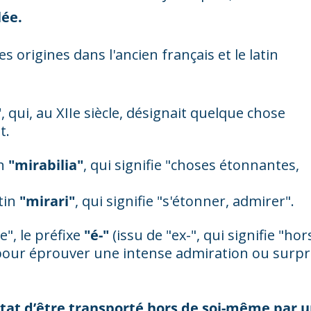
lée.
s origines dans l'ancien français et le latin
"
, qui, au XIIe siècle, désignait quelque chose
t.
in
"mirabilia"
, qui signifie "choses étonnantes,
tin
"mirari"
, qui signifie "s'étonner, admirer".
e", le préfixe
"é-"
(issu de "ex-", qui signifie "hor
i pour éprouver une intense admiration ou surpr
état d’être transporté hors de soi-même par 