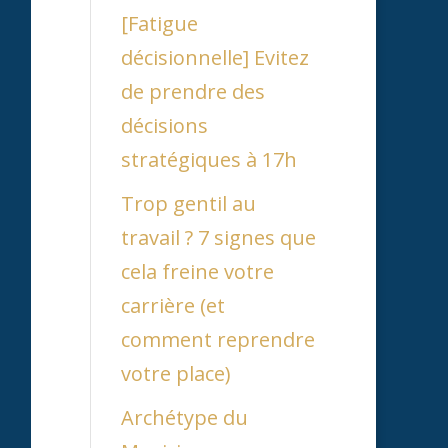
[Fatigue
décisionnelle] Evitez
de prendre des
décisions
stratégiques à 17h
Trop gentil au
travail ? 7 signes que
cela freine votre
carrière (et
comment reprendre
votre place)
Archétype du