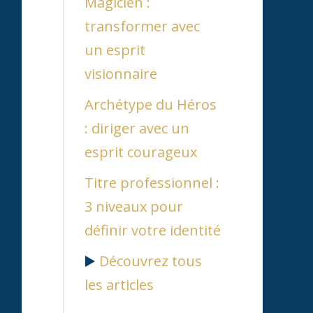
Magicien :
transformer avec
un esprit
visionnaire
Archétype du Héros
: diriger avec un
esprit courageux
Titre professionnel :
3 niveaux pour
définir votre identité
▶️
Découvrez tous
les articles